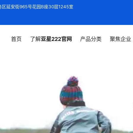
区延安街965号花园B座30层1245室
首页
了解
亚星222官网
产品分类
聚焦企业