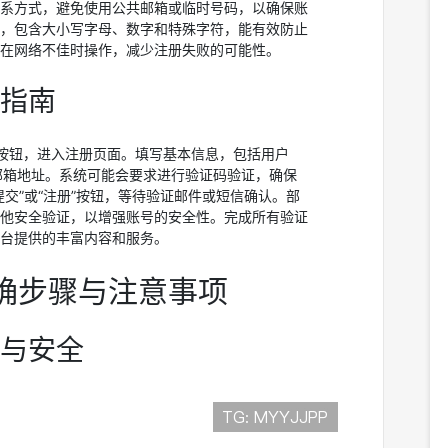
系方式，避免使用公共邮箱或临时号码，以确保账
，包含大小写字母、数字和特殊字符，能有效防止
在网络不佳时操作，减少注册失败的可能性。
指南
”按钮，进入注册页面。填写基本信息，包括用户
邮箱地址。系统可能会要求进行验证码验证，确保
交”或“注册”按钮，等待验证邮件或短信确认。部
他安全验证，以增强账号的安全性。完成所有验证
台提供的丰富内容和服务。
确步骤与注意事项
与安全