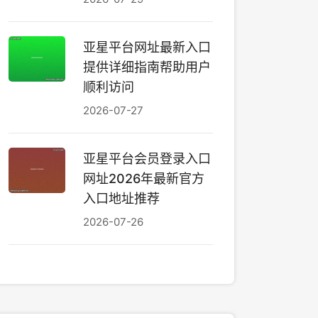
亚星平台网址最新入口
提供详细指南帮助用户
顺利访问
2026-07-27
亚星平台会员登录入口
网址2026年最新官方
入口地址推荐
2026-07-26