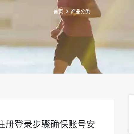
首页
产品分类
注册登录步骤确保账号安