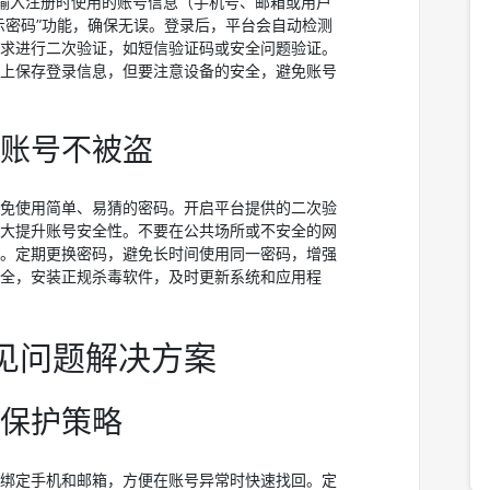
，输入注册时使用的账号信息（手机号、邮箱或用户
示密码”功能，确保无误。登录后，平台会自动检测
求进行二次验证，如短信验证码或安全问题验证。
上保存登录信息，但要注意设备的安全，避免账号
账号不被盗
免使用简单、易猜的密码。开启平台提供的二次验
大提升账号安全性。不要在公共场所或不安全的网
。定期更换密码，避免长时间使用同一密码，增强
全，安装正规杀毒软件，及时更新系统和应用程
见问题解决方案
保护策略
绑定手机和邮箱，方便在账号异常时快速找回。定